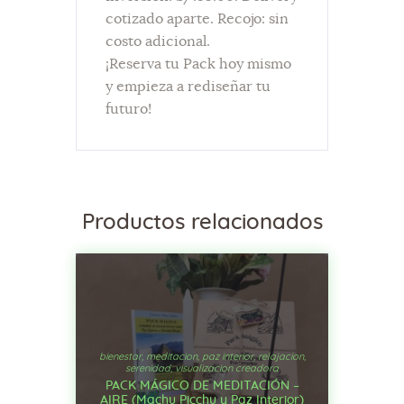
cotizado aparte. Recojo: sin
costo adicional.
¡Reserva tu Pack hoy mismo
y empieza a rediseñar tu
futuro!
Productos relacionados
bienestar
,
meditacion
,
paz interior
,
relajacion
,
serenidad
,
visualizacion creadora
PACK MÁGICO DE MEDITACIÓN –
AIRE (Machu Picchu y Paz Interior)