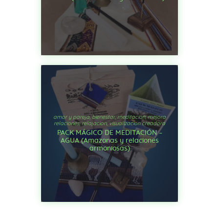
amor y pareja
,
bienestar
,
meditacion
,
mejora
relaciones
,
relajacion
,
visualizacion creadora
PACK MÁGICO DE MEDITACIÓN –
AGUA (Amazonas y relaciones
armoniosas)