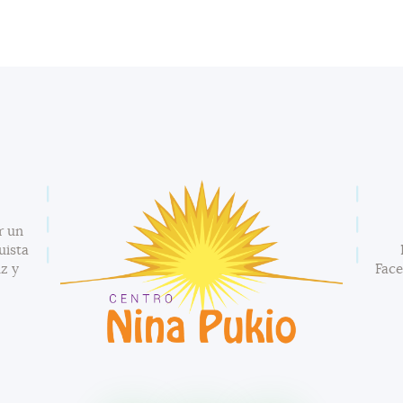
r un
uista
z y
Fac