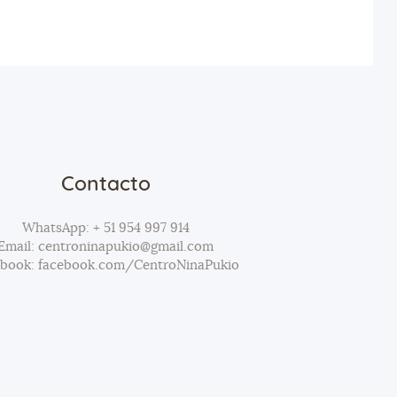
Contacto
WhatsApp: + 51 954 997 914
Email: centroninapukio@gmail.com
ebook: facebook.com/CentroNinaPukio