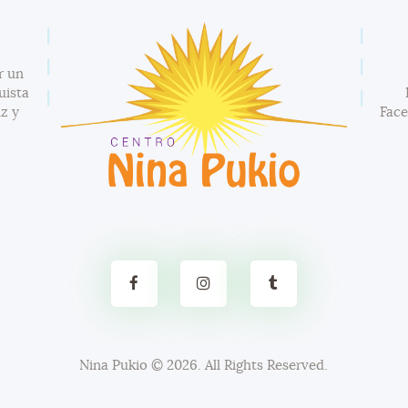
r un
uista
z y
Fac
Nina Pukio
© 2026. All Rights Reserved.