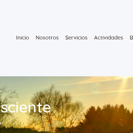
Inicio
Nosotros
Inicio
Nosotros
Servicios
Actividades
B
Servicios
Actividades
Blog
Tienda
sciente
Contáctanos
te