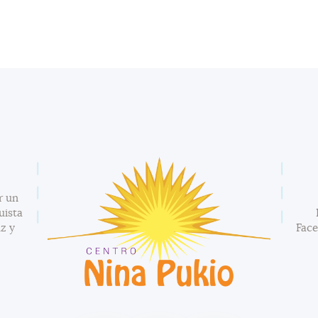
r un
uista
z y
Fac