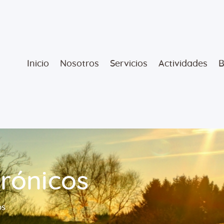
Inicio
Nosotros
Inicio
Nosotros
Servicios
Actividades
B
Servicios
Actividades
Blog
Tienda
trónicos
Contáctanos
os