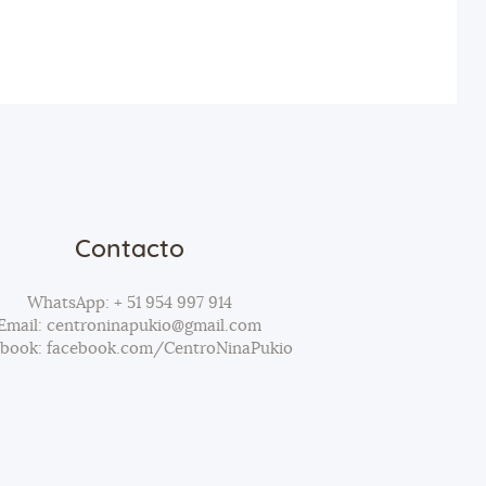
Contacto
WhatsApp: + 51 954 997 914
Email: centroninapukio@gmail.com
ebook: facebook.com/CentroNinaPukio